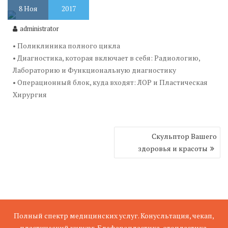
8
Ноя
2017
administrator
• Поликлиника полного цикла
• Диагностика, которая включает в себя: Радиологию,
Лабораторию и Функциональную диагностику
• Операционный блок, куда входят: ЛОР и Пластическая
Хирургия
Скульптор Вашего
Н
здоровья и красоты
а
в
и
г
а
ц
Полный спектр медицинских услуг. Конусльтация, чекап,
и
пластический хирург. Блефаропластика, отопластика,