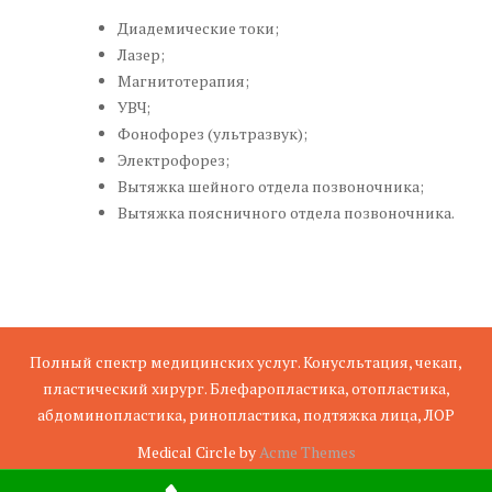
Диадемические токи;
Лазер;
Магнитотерапия;
УВЧ;
Фонофорез (ультразвук);
Электрофорез;
Вытяжка шейного отдела позвоночника;
Вытяжка поясничного отдела позвоночника.
Полный спектр медицинских услуг. Конусльтация, чекап,
пластический хирург. Блефаропластика, отопластика,
абдоминопластика, ринопластика, подтяжка лица, ЛОР
Medical Circle by
Acme Themes
Medion
Поликлиника
Хирургический блок